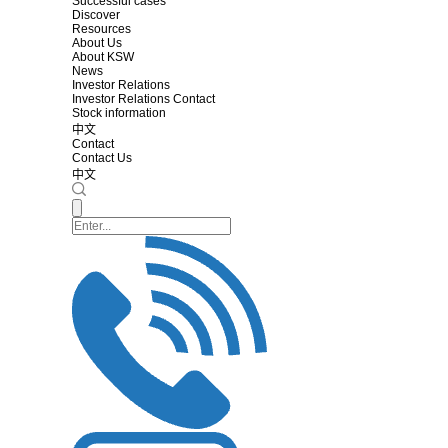
Successful cases
Discover
Resources
About Us
About KSW
News
Investor Relations
Investor Relations Contact
Stock information
中文
Contact
Contact Us
中文