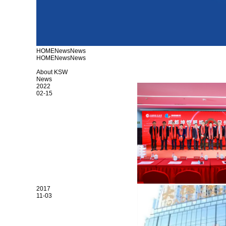
HOME
News
News
HOME
News
News
About KSW
News
2022
02-15
2017
11-03