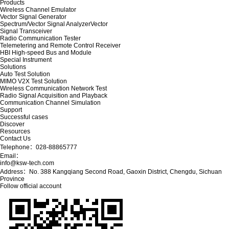
Products
Wireless Channel Emulator
Vector Signal Generator
Spectrum/Vector Signal AnalyzerVector
Signal Transceiver
Radio Communication Tester
Telemetering and Remote Control Receiver
HBI High-speed Bus and Module
Special Instrument
Solutions
Auto Test Solution
MIMO V2X Test Solution
Wireless Communication Network Test
Radio Signal Acquisition and Playback
Communication Channel Simulation
Support
Successful cases
Discover
Resources
Contact Us
Telephone：028-88865777
Email：
info@ksw-tech.com
Address：No. 388 Kangqiang Second Road, Gaoxin District, Chengdu, Sichuan
Province
Follow official account