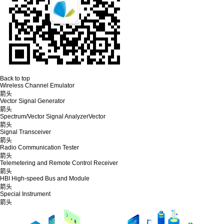
Back to top
Wireless Channel Emulator
箭头
Vector Signal Generator
箭头
Spectrum/Vector Signal AnalyzerVector
箭头
Signal Transceiver
箭头
Radio Communication Tester
箭头
Telemetering and Remote Control Receiver
箭头
HBI High-speed Bus and Module
箭头
Special Instrument
箭头